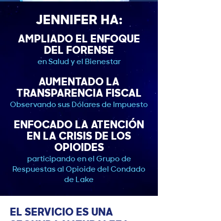
JENNIFER HA:
AMPLIADO EL ENFOQUE
DEL FORENSE
en Salud y el Bienestar
AUMENTADO LA
TRANSPARENCIA FISCAL
Observando sus Dólares de Impuesto
ENFOCADO LA ATENCIÓN
EN LA CRISIS DE LOS
OPIOIDES
participando en el Grupo de
Respuestas al Opioide del Condado
de Lake
EL SERVICIO ES UNA